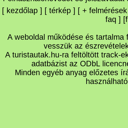
[
kezdőlap
] [
térkép
] [
+
felmérések
faq
] [
A weboldal működése és tartalma fo
vesszük az észrevétele
A turistautak.hu-ra feltöltött track-
adatbázist az ODbL licencn
Minden egyéb anyag előzetes írá
használható