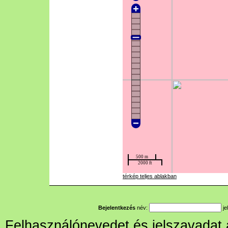
térkép teljes ablakban
Bejelentkezés
név:
je
Felhasználónevedet és jelszavadat