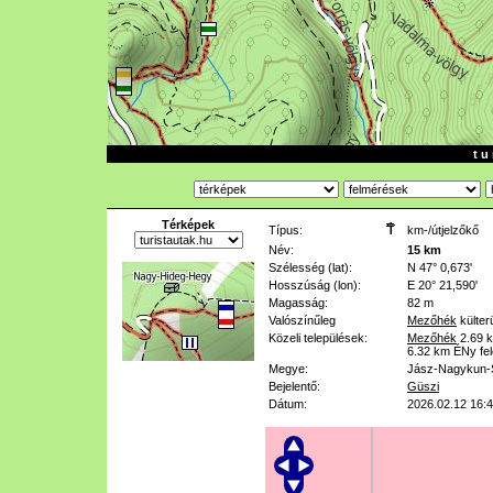
t u 
Térképek
Típus:
km-/útjelzőkő
Név:
15 km
Szélesség (lat):
N 47° 0,673'
Hosszúság (lon):
E 20° 21,590'
Magasság:
82 m
Valószínűleg
Mezőhék
külter
Közeli települések:
Mezőhék
2.69 
6.32 km
ÉNy fel
Megye:
Jász-Nagykun-
Bejelentő:
Güszi
Dátum:
2026.02.12 16: