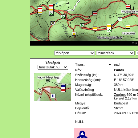
t u 
Térképek
Típus:
pad
Név:
Padok
Szélesség (lat):
N 47° 30,924'
Hosszúság (lon):
E 18° 57,928'
Magasság:
389 m
Valószínűleg
NULL
külterület
Közeli települések:
Zugliget
690 m
kerület
2.17 km
Megye:
Budapest
Bejelentő:
Stimm
Dátum:
2024.09.16 13:
NULL