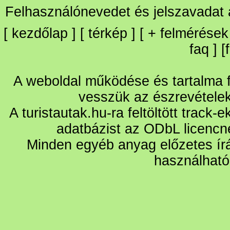
Felhasználónevedet és jelszavadat
[
kezdőlap
] [
térkép
] [
+
felmérések
faq
] [
A weboldal működése és tartalma fo
vesszük az észrevétele
A turistautak.hu-ra feltöltött track-
adatbázist az ODbL licencn
Minden egyéb anyag előzetes írá
használható