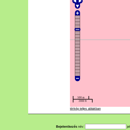
térkép teljes ablakban
Bejelentkezés
név:
je