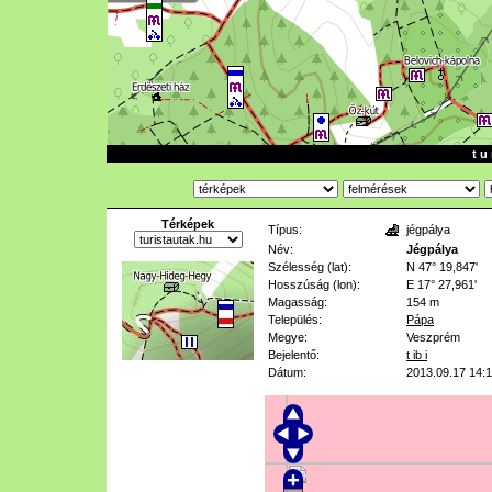
t u 
Térképek
Típus:
jégpálya
Név:
Jégpálya
Szélesség (lat):
N 47° 19,847'
Hosszúság (lon):
E 17° 27,961'
Magasság:
154 m
Település:
Pápa
Megye:
Veszprém
Bejelentő:
t ib i
Dátum:
2013.09.17 14: