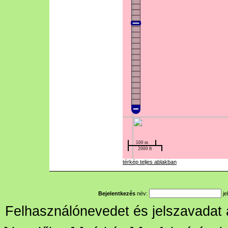
térkép teljes ablakban
Bejelentkezés
név:
je
Felhasználónevedet és jelszavadat