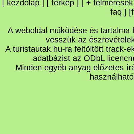
[
kezdőlap
] [
térkép
] [
+
felmérések
faq
] [
A weboldal működése és tartalma fo
vesszük az észrevétele
A turistautak.hu-ra feltöltött track-
adatbázist az ODbL licencn
Minden egyéb anyag előzetes írá
használható