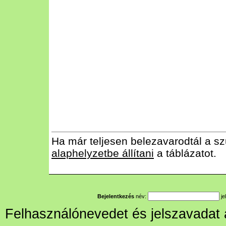
Ha már teljesen belezavarodtál a sz
alaphelyzetbe állítani
a táblázatot.
Bejelentkezés
név:
je
Felhasználónevedet és jelszavadat