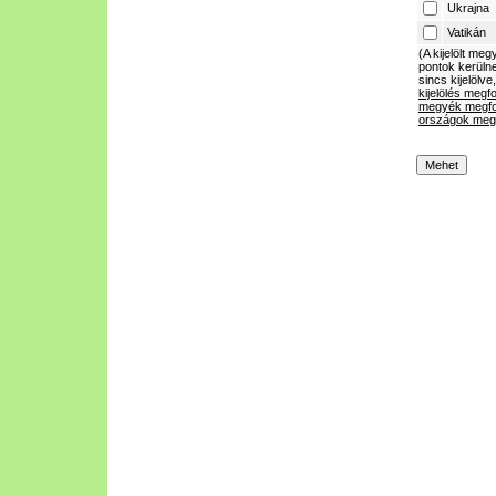
Ukrajna
Vatikán
(A kijelölt m
pontok kerülne
sincs kijelölve
kijelölés megf
megyék megfo
országok megf