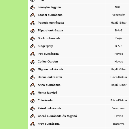
Leányka fagyizó
NULL
Szöszi cukrászda
Veszprém
Pagoda cukrászda
Hajdú-Bihar
Tóparti cukrászda
B-A-Z
Dock cukrászda
Fejér
Kisgergely
B-A-Z
Pöti cukrászda
Heves
Coffee Garden
Heves
Mignon cukrászda
Hajdú-Bihar
Hanna cukrászda
Bács-Kiskun
Anna cukrászda
Hajdú-Bihar
Menta fagyizó
Cukrászda
Bács-Kiskun
Zsiráf cukrászda
Veszprém
Cserő cukrászda és fagyizó
Heves
Frey cukrászda
Baranya