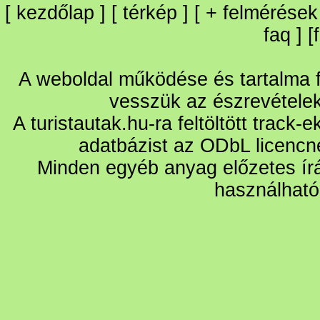
[
kezdőlap
] [
térkép
] [
+
felmérések
faq
] [
A weboldal működése és tartalma fo
vesszük az észrevétele
A turistautak.hu-ra feltöltött track-
adatbázist az ODbL licencn
Minden egyéb anyag előzetes írá
használható