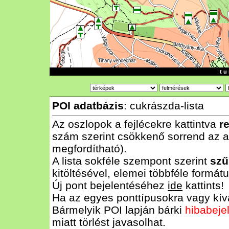
t u 
POI adatbázis
: cukrászda-lista
Az oszlopok a fejlécekre kattintva
r
szám szerint csökkenő sorrend az al
megfordítható).
A lista sokféle szempont szerint
szű
kitöltésével, elemei többféle form
Új pont bejelentéséhez
ide
kattints!
Ha az egyes ponttípusokra vagy kívá
Bármelyik POI lapján bárki
hibabeje
miatt törlést javasolhat.