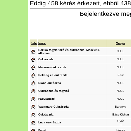
Eddig 458 kérés érkezett, ebből 438 
Bejelentkezve meg
Jele
Neve
Megye
Rozika fagylaltozó és cukrászda, Meseút 1.
NULL
állomás
Cukrászda
NULL
Macaron cukrászda
NULL
Pékség és cukrázda
Pest
Diana cukászda
NULL
Cukrászda és fagyizó
NULL
Fagylaltozó
NULL
Vagamary Cukrászda
Baranya
Cukrászda
Bács-Kiskun
Győr
Luca cukrászda
...
Fagyi
Heves