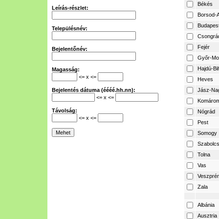
Békés
Leírás-részlet:
Borsod-A
Budapes
Településnév:
Csongrá
Fejér
Bejelentőnév:
Győr-Mo
Hajdú-Bi
Magasság:
<= x <=
Heves
Bejelentés dátuma (éééé.hh.nn):
Jász-Na
<= x <=
Komárom
Távolság:
Nógrád
<= x <=
Pest
Somogy
Szabolcs
Tolna
Vas
Veszpré
Zala
Albánia
Ausztria