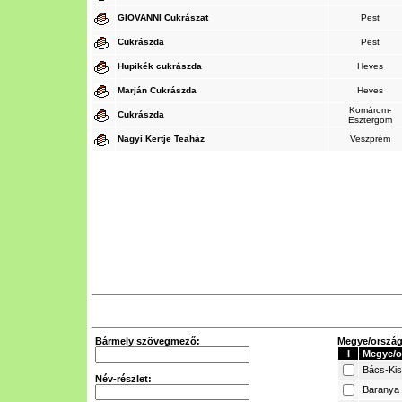
GIOVANNI Cukrászat
Pest
Cukrászda
Pest
Hupikék cukrászda
Heves
Marján Cukrászda
Heves
Komárom-
Cukrászda
Esztergom
Nagyi Kertje Teaház
Veszprém
Bármely szövegmező:
Megye/ország 
I
Megye/o
Bács-Ki
Név-részlet:
Baranya