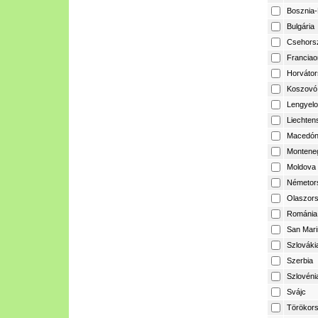
Bosznia-
Bulgária
Csehors
Franciao
Horvátor
Koszovó
Lengyelo
Liechtens
Macedón
Montene
Moldova
Németor
Olaszor
Románia
San Mari
Szlováki
Szerbia
Szlovéni
Svájc
Törökor