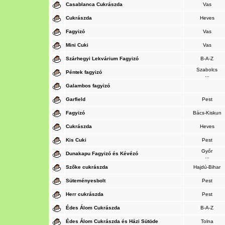
Casablanca Cukrászda
Vas
Cukrászda
Heves
Fagyizó
Vas
Mini Cuki
Vas
Szárhegyi Lekvárium Fagyizó
B-A-Z
Szabolcs
Péntek fagyizó
...
Galambos fagyizó
Garfield
Pest
Fagyizó
Bács-Kiskun
Cukrászda
Heves
Kis Cuki
Pest
Győr
Dunakapu Fagyizó és Kévézó
...
Szőke cukrászda
Hajdú-Bihar
Süteményesbolt
Pest
Herr cukrászda
Pest
Édes Álom Cukrászda
B-A-Z
Édes Álom Cukrászda és Házi Sütöde
Tolna