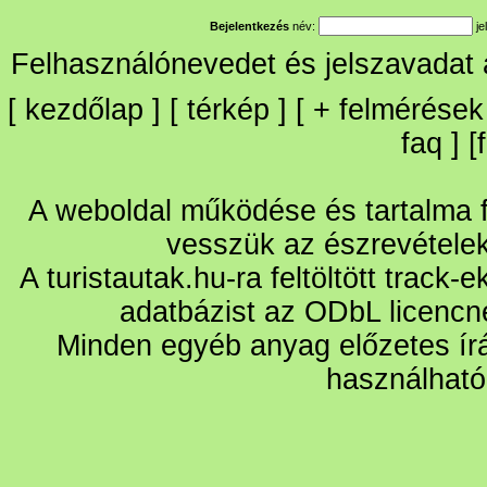
Bejelentkezés
név:
je
Felhasználónevedet és jelszavadat
[
kezdőlap
] [
térkép
] [
+
felmérések
faq
] [
A weboldal működése és tartalma fo
vesszük az észrevétele
A turistautak.hu-ra feltöltött track-
adatbázist az ODbL licencn
Minden egyéb anyag előzetes írá
használható