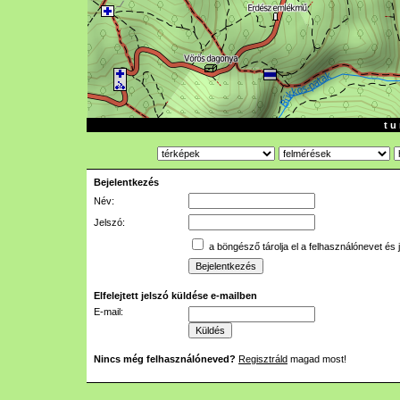
t u 
Bejelentkezés
Név:
Jelszó:
a böngésző tárolja el a felhasználónevet és 
Elfelejtett jelszó küldése e-mailben
E-mail:
Nincs még felhasználóneved?
Regisztráld
magad most!