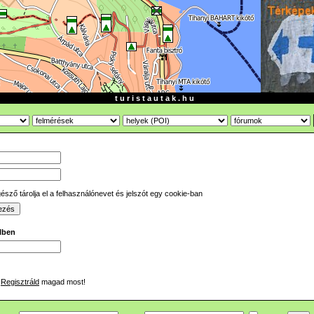
t u r i s t a u t a k . h u
sző tárolja el a felhasználónevet és jelszót egy cookie-ban
ilben
Regisztráld
magad most!