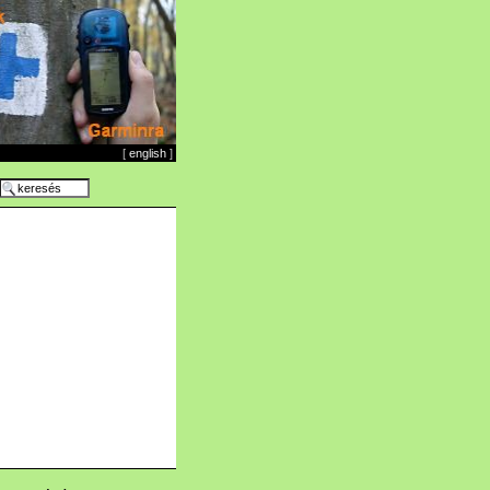
[
english
]