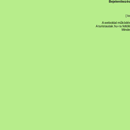
Bejelentkezés
[
k
A weboldal működése
A turistautak.hu-ra feltö
Minde