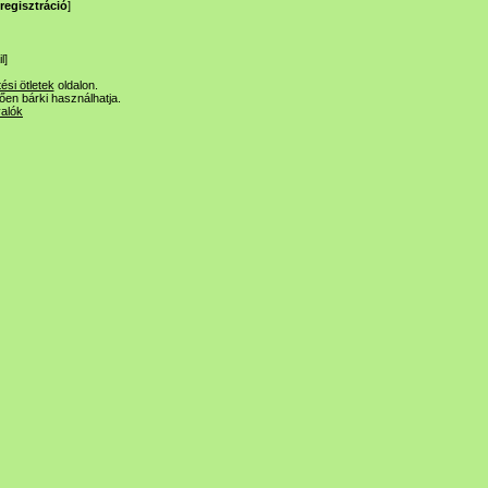
regisztráció
]
l
]
tési ötletek
oldalon.
lően bárki használhatja.
valók