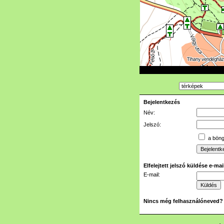
Bejelentkezés
Név:
Jelszó:
a böngé
Elfelejtett jelszó küldése e-ma
E-mail:
Nincs még felhasználóneved?