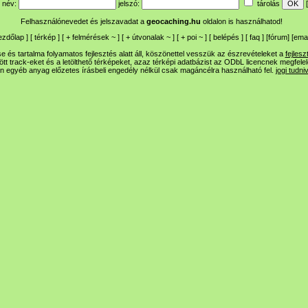
név:
jelszó:
tárolás
[
Felhasználónevedet és jelszavadat a
geocaching.hu
oldalon is használhatod!
ezdőlap
] [
térkép
] [
+
felmérések
~
] [
+
útvonalak
~
] [
+
poi
~
] [
belépés
] [
faq
] [
fórum
]
[
emai
 és tartalma folyamatos fejlesztés alatt áll, köszönettel vesszük az észrevételeket a
fejlesz
ltött track-eket és a letölthető térképeket, azaz térképi adatbázist az ODbL licencnek megfele
n egyéb anyag előzetes írásbeli engedély nélkül csak magáncélra használható fel.
jogi tudni