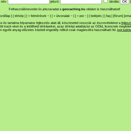
név:
jelszó:
tárolás
[
Felhasználónevedet és jelszavadat a
geocaching.hu
oldalon is használhatod!
ezdőlap
] [
térkép
] [
+
felmérések
~
] [
+
útvonalak
~
] [
+
poi
~
] [
belépés
] [
faq
] [
fórum
]
[
emai
 és tartalma folyamatos fejlesztés alatt áll, köszönettel vesszük az észrevételeket a
fejlesz
ltött track-eket és a letölthető térképeket, azaz térképi adatbázist az ODbL licencnek megfele
n egyéb anyag előzetes írásbeli engedély nélkül csak magáncélra használható fel.
jogi tudni