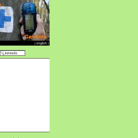
[
english
]