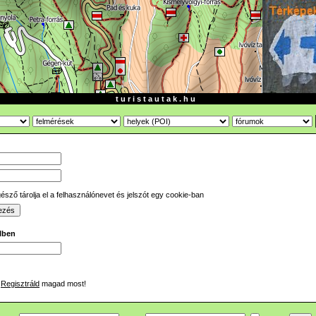
t u r i s t a u t a k . h u
sző tárolja el a felhasználónevet és jelszót egy cookie-ban
ilben
Regisztráld
magad most!