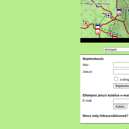
Bejelentkezés
Név:
Jelszó:
a böngé
Elfelejtett jelszó küldése e-ma
E-mail:
Nincs még felhasználóneved?