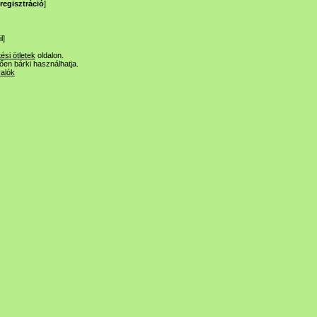
regisztráció
]
l
]
tési ötletek
oldalon.
lően bárki használhatja.
valók