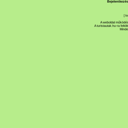
Bejelentkezés
[
k
A weboldal működése
A turistautak.hu-ra feltö
Minde