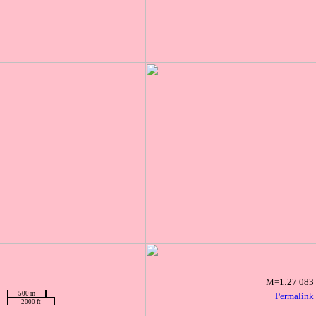
M=1:27 083
500 m
Permalink
2000 ft