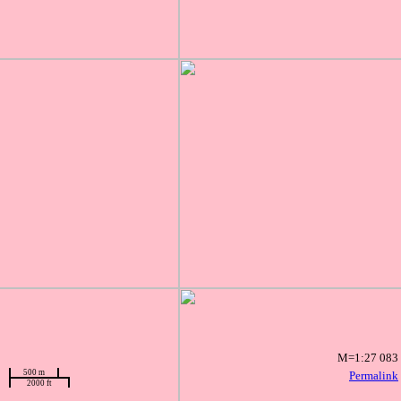
M=1:27 083
500 m
Permalink
2000 ft