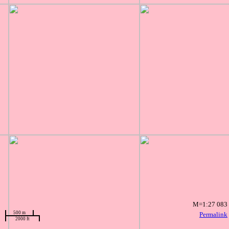
M=1:27 083
500 m
Permalink
2000 ft