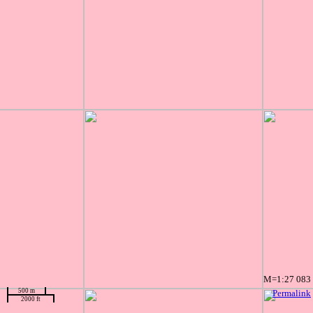
M=1:27 083
500 m
Permalink
2000 ft