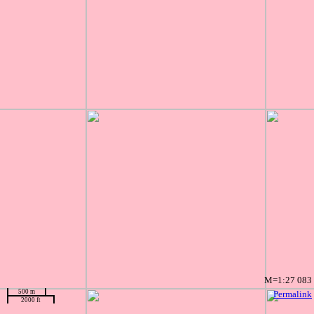
M=1:27 083
500 m
Permalink
2000 ft