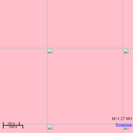
M=1:27 083
500 m
Permalink
2000 ft