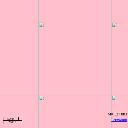
M=1:27 083
500 m
Permalink
2000 ft