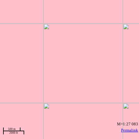
M=1:27 083
500 m
Permalink
2000 ft