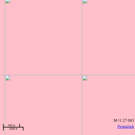
M=1:27 083
500 m
Permalink
2000 ft