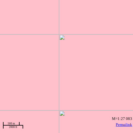
M=1:27 083
500 m
Permalink
2000 ft