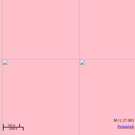
M=1:27 083
500 m
Permalink
2000 ft