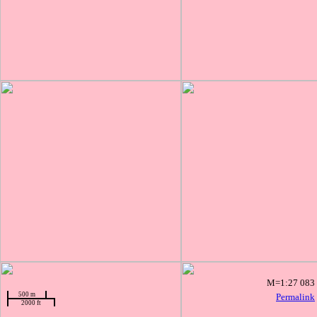
M=1:27 083
500 m
Permalink
2000 ft