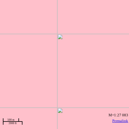
M=1:27 083
500 m
Permalink
2000 ft