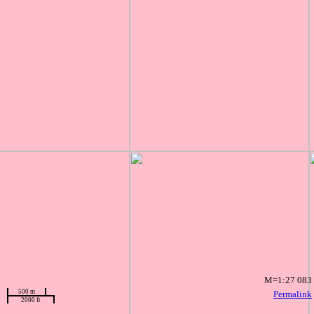
M=1:27 083
500 m
Permalink
2000 ft