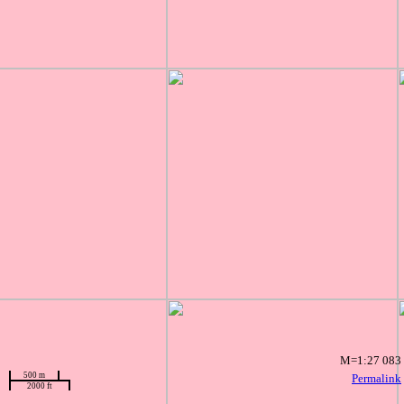
M=1:27 083
500 m
Permalink
2000 ft