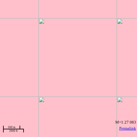
M=1:27 083
500 m
Permalink
2000 ft