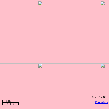
M=1:27 083
500 m
Permalink
2000 ft