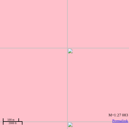
M=1:27 083
500 m
Permalink
2000 ft