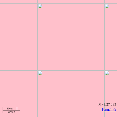
M=1:27 083
500 m
Permalink
2000 ft