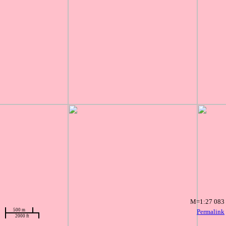
M=1:27 083
500 m
Permalink
2000 ft