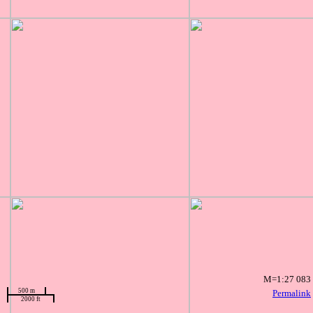
M=1:27 083
500 m
Permalink
2000 ft