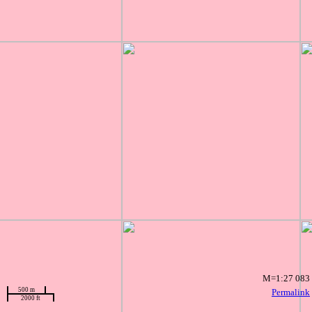
M=1:27 083
500 m
Permalink
2000 ft