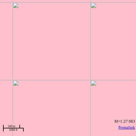
M=1:27 083
500 m
Permalink
2000 ft