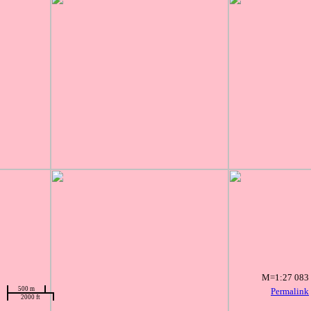
M=1:27 083
500 m
Permalink
2000 ft