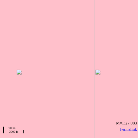
M=1:27 083
500 m
Permalink
2000 ft