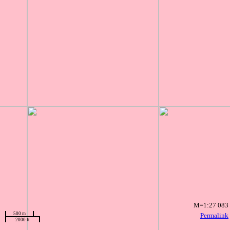
M=1:27 083
500 m
Permalink
2000 ft