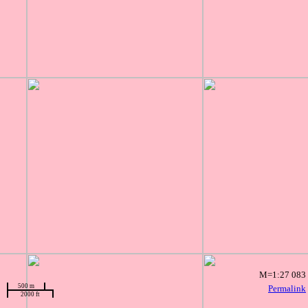
M=1:27 083
500 m
Permalink
2000 ft