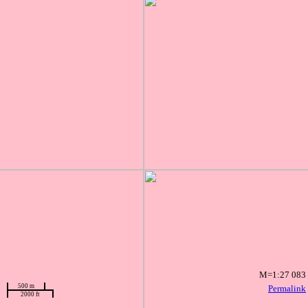
M=1:27 083
500 m
Permalink
2000 ft