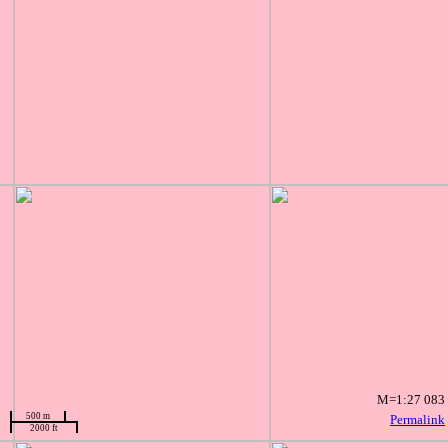
M=1:27 083
500 m
Permalink
2000 ft