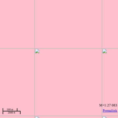
M=1:27 083
500 m
Permalink
2000 ft