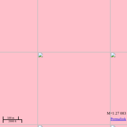
M=1:27 083
500 m
Permalink
2000 ft