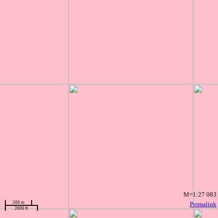
M=1:27 083
500 m
Permalink
2000 ft