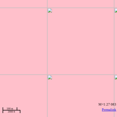
M=1:27 083
500 m
Permalink
2000 ft