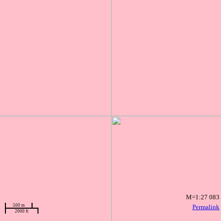
M=1:27 083
500 m
Permalink
2000 ft