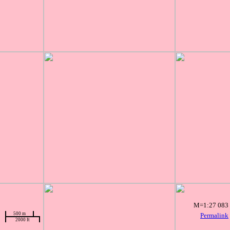
M=1:27 083
500 m
Permalink
2000 ft