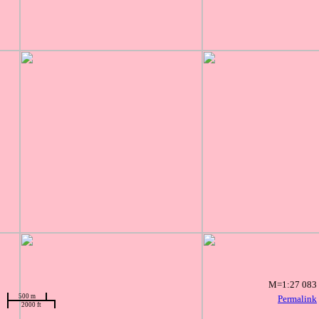
M=1:27 083
500 m
Permalink
2000 ft