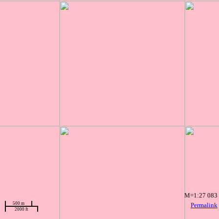
M=1:27 083
500 m
Permalink
2000 ft