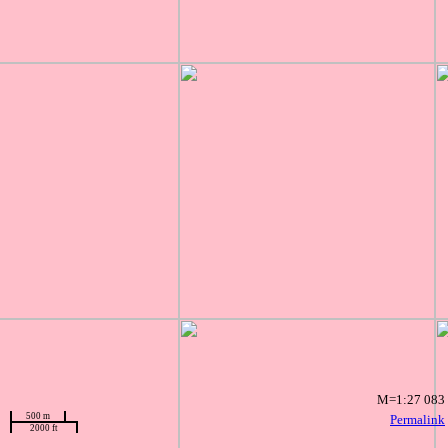
M=1:27 083
500 m
Permalink
2000 ft