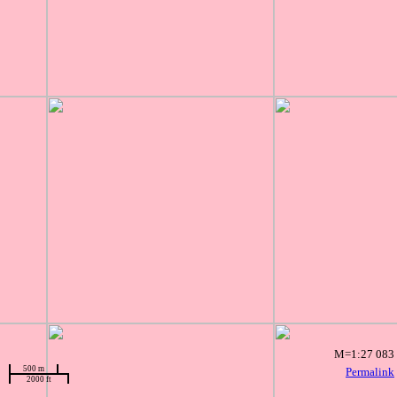
M=1:27 083
500 m
Permalink
2000 ft