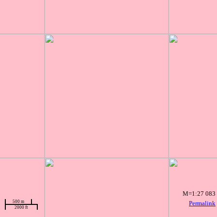
M=1:27 083
500 m
Permalink
2000 ft