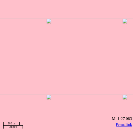
M=1:27 083
500 m
Permalink
2000 ft