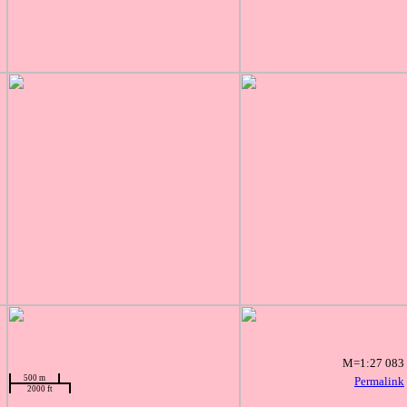
M=1:27 083
500 m
Permalink
2000 ft