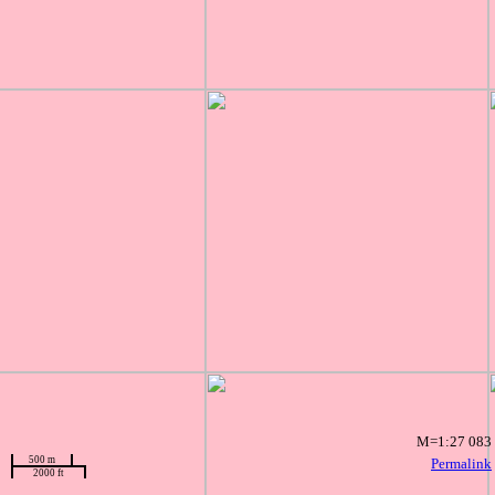
M=1:27 083
500 m
Permalink
2000 ft